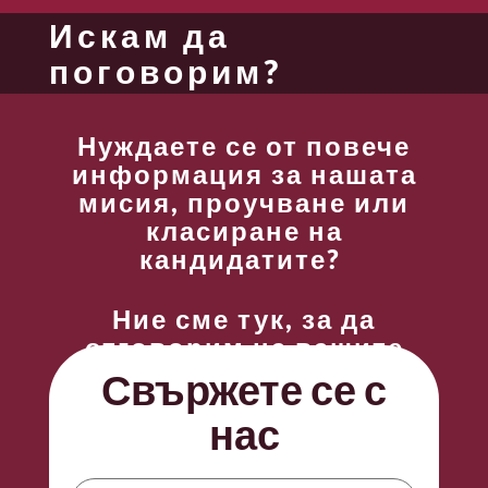
Искам да
поговорим?
Нуждаете се от повече
информация за нашата
мисия, проучване или
класиране на
кандидатите?
Ние сме тук, за да
отговорим на вашите
въпроси.
Свържете се с
нас