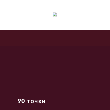
Bulgarian
90 точки