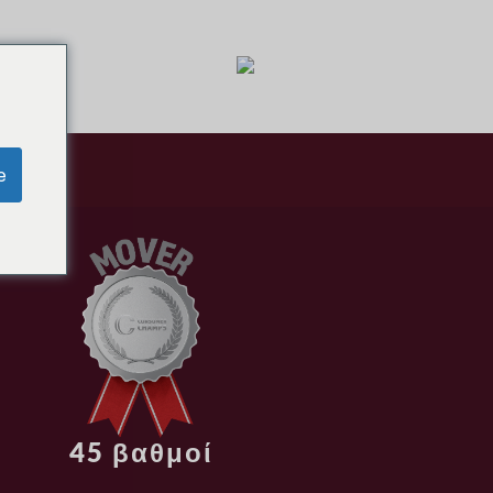
ΛΌΓΙΟ
Greek
e
45 βαθμοί