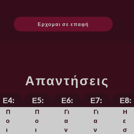
Ερχομαι σε επαφή
Απαντήσεις
Ε4:
Ε5:
Ε6:
Ε7:
Ε8:
Π
Π
Γι
Γι
Η
ο
ο
α
α
ε
ι
ι
ν
ν
σ