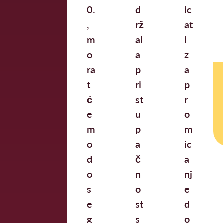
0.
d
ic
,
rž
at
m
al
i
o
a
z
ra
p
a
t
ri
p
ć
st
r
e
u
o
m
p
m
o
a
ic
d
č
a
o
n
nj
s
o
e
e
st
d
g
s
o