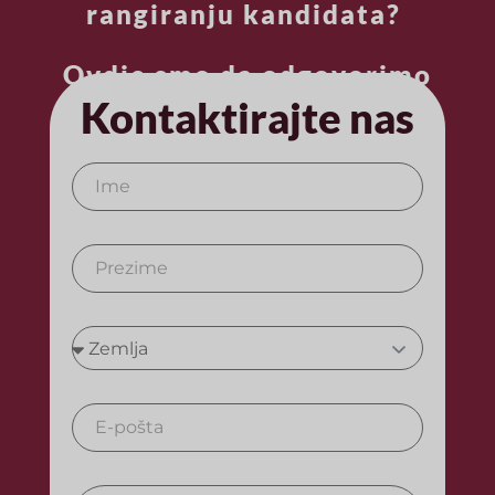
rangiranju kandidata?
Ovdje smo da odgovorimo
na vaša pitanja.
Kontaktirajte nas