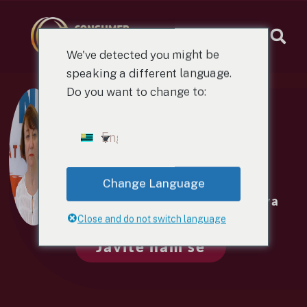
We've detected you might be
speaking a different language.
Do you want to change to:
LAILA
BALGA
English
LATVIJA
Change Language
60 bodova
Close and do not switch language
Javite nam se