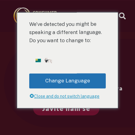
We've detected you might be
speaking a different language.
Do you want to change to:
SOFIJA
JARL
English
ŠVEDSKA
RENEW
EUROPE
Change Language
(RENEW)
30 bodova
Close and do not switch language
Javite nam se