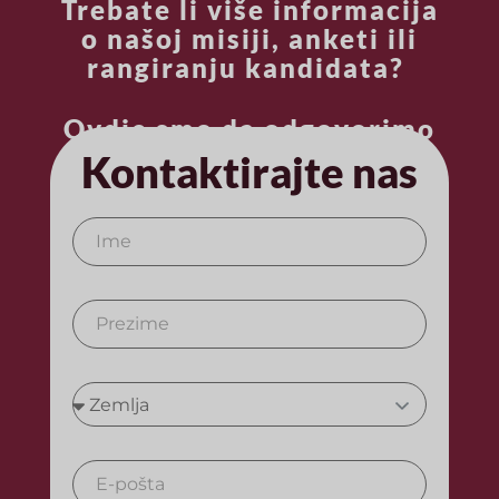
Trebate li više informacija
o našoj misiji, anketi ili
rangiranju kandidata?
Ovdje smo da odgovorimo
na vaša pitanja.
Kontaktirajte nas