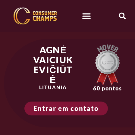
AGNĖ
VAICIUK
EVIČIŪT
Ė
LITUÂNIA
60 pontos
Entrar em contato