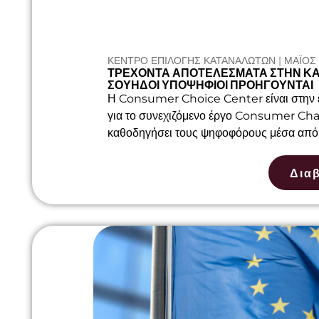
ΚΕΝΤΡΟ ΕΠΙΛΟΓΗΣ ΚΑΤΑΝΑΛΩΤΩΝ | ΜΆΙΟΣ 
ΤΡΈΧΟΝΤΑ ΑΠΟΤΕΛΈΣΜΑΤΑ ΣΤΗΝ ΚΑΜ
ΣΟΥΗΔΟΊ ΥΠΟΨΉΦΙΟΙ ΠΡΟΗΓΟΎΝΤΑΙ
Η Consumer Choice Center είναι στην ε
για το συνεχιζόμενο έργο Consumer Cham
καθοδηγήσει τους ψηφοφόρους μέσα από 
Δια