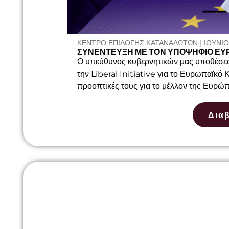
ΚΕΝΤΡΟ ΕΠΙΛΟΓΗΣ ΚΑΤΑΝΑΛΩΤΩΝ | ΙΟΎΝΙΟΣ
ΣΥΝΈΝΤΕΥΞΗ ΜΕ ΤΟΝ ΥΠΟΨΉΦΙΟ Ε
Ο υπεύθυνος κυβερνητικών μας υποθέσεω
την Liberal Initiative για το Ευρωπαϊκό
προοπτικές τους για το μέλλον της Ευρώπ
Δια