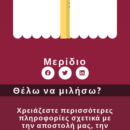
α
ο
ι
φ
ω
ν
ώ
Μερίδιο
Θέλω να μιλήσω?
Χρειάζεστε περισσότερες
πληροφορίες σχετικά με
την αποστολή μας, την