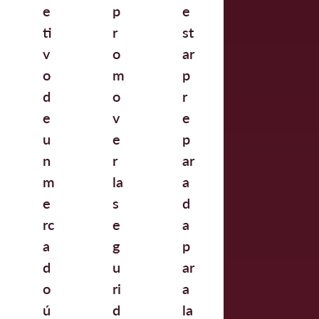
e
p
e
ti
r
st
v
o
ar
o
m
p
d
o
r
e
v
e
u
e
p
n
r
ar
m
la
a
e
s
d
rc
e
a
a
g
p
d
u
ar
o
ri
a
ú
d
la