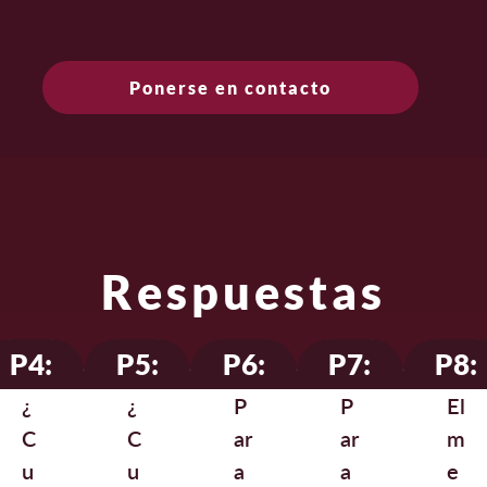
Ponerse en contacto
Respuestas
P4:
P5:
P6:
P7:
P8:
¿
¿
P
P
El
C
C
ar
ar
m
u
u
a
a
e