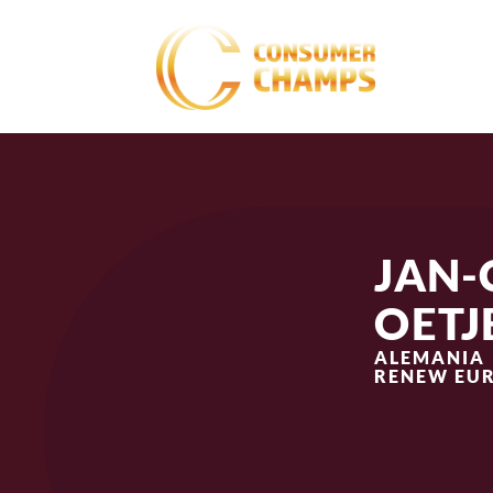
JAN-
OETJ
ALEMANIA
RENEW EUR