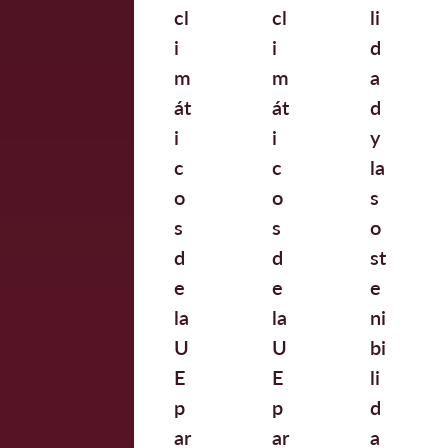
cl
cl
li
i
i
d
m
m
a
át
át
d
i
i
y
c
c
la
o
o
s
s
s
o
d
d
st
e
e
e
la
la
ni
U
U
bi
E
E
li
p
p
d
ar
ar
a