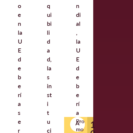
o
q
n
e
ui
di
n
bi
al
la
li
,
U
d
la
E
a
U
d
d,
E
e
la
d
b
s
e
e
in
b
rí
st
e
a
i
rí
s
t
a
e
u
Pro
1
A
mo
r
ci