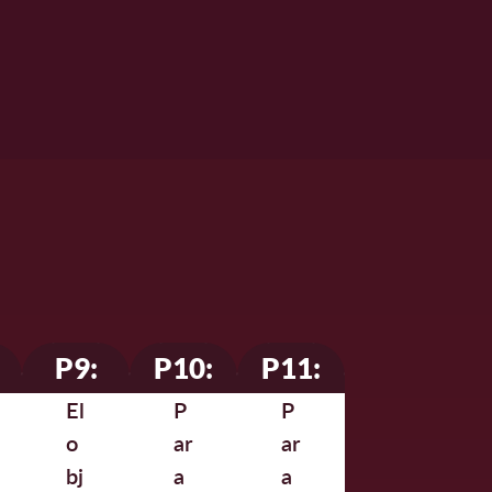
P9:
P10:
P11:
El
P
P
o
ar
ar
bj
a
a