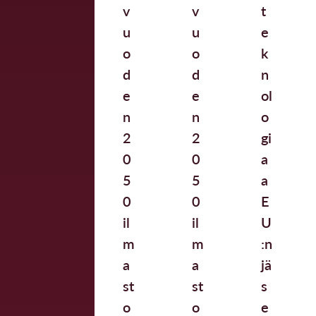
v
v
t
u
u
e
o
o
k
d
d
n
e
e
ol
n
n
o
2
2
gi
0
0
a
5
5
a
0
0
E
il
il
U
m
m
:n
a
a
jä
st
st
s
o
o
e