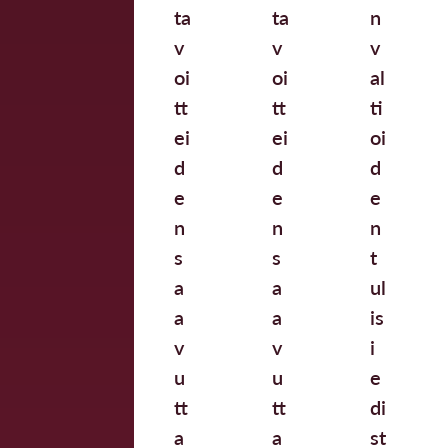
ta
ta
n
v
v
v
oi
oi
al
tt
tt
ti
ei
ei
oi
d
d
d
e
e
e
n
n
n
s
s
t
a
a
ul
a
a
is
v
v
i
u
u
e
tt
tt
di
a
a
st