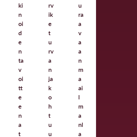
ki
rv
u
n
ik
ra
oi
e
a
d
t
v
e
u
a
n
rv
a
ta
a
n
v
n
m
oi
ja
a
tt
k
ai
e
o
l
e
h
m
n
t
a
a
u
nl
t
u
a