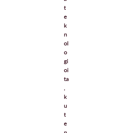
t
e
k
n
ol
o
gi
oi
ta
,
k
u
t
e
n