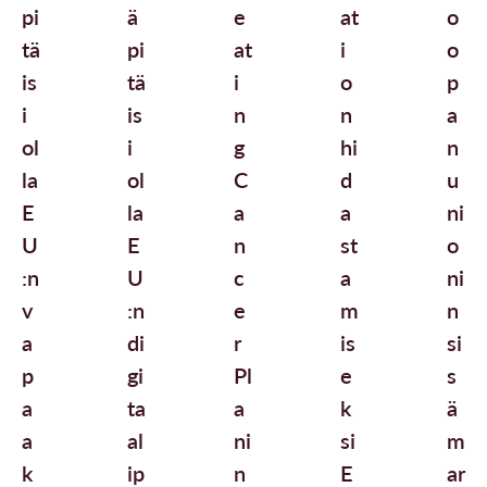
pi
ä
e
at
o
tä
pi
at
i
o
is
tä
i
o
p
i
is
n
n
a
ol
i
g
hi
n
la
ol
C
d
u
E
la
a
a
ni
U
E
n
st
o
:n
U
c
a
ni
v
:n
e
m
n
a
di
r
is
si
p
gi
Pl
e
s
a
ta
a
k
ä
a
al
ni
si
m
k
ip
n
E
ar