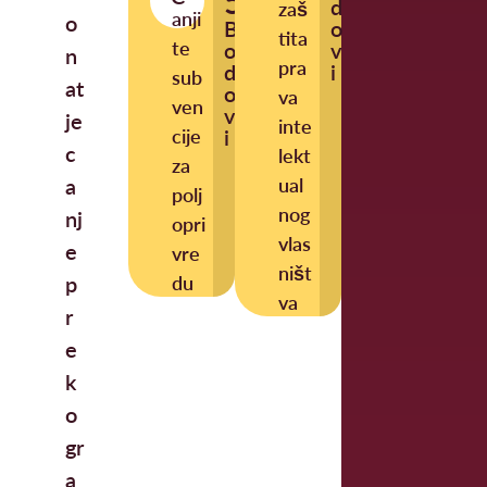
5
d
zaš
anji
o
B
o
tita
te
o
v
n
pra
d
i
sub
at
o
va
ven
v
je
inte
cije
i
c
lekt
za
a
ual
polj
nog
nj
opri
vlas
e
vre
ništ
p
du
va
r
e
k
o
gr
a