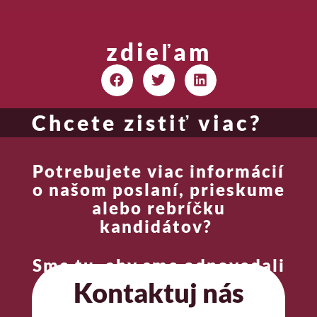
zdieľam
Chcete zistiť viac?
Potrebujete viac informácií
o našom poslaní, prieskume
alebo rebríčku
kandidátov?
Sme tu, aby sme odpovedali
na vaše otázky.
Kontaktuj nás