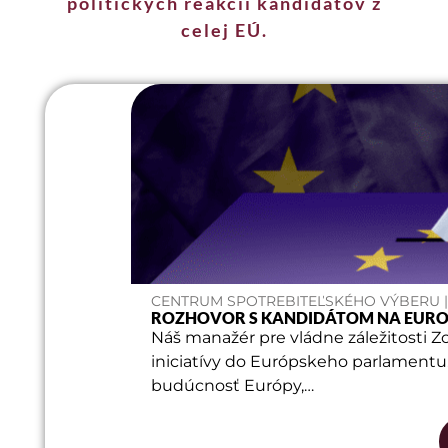
politických reakcií kandidátov z
celej EÚ.
CENTRUM SPOTREBITEĽSKÉHO VÝBERU | 
ROZHOVOR S KANDIDÁTOM NA EUR
Náš manažér pre vládne záležitosti Zo
iniciatívy do Európskeho parlamentu.
budúcnosť Európy,…