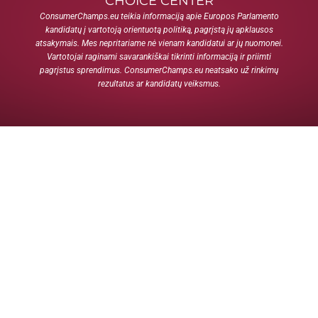
CHOICE CENTER
ConsumerChamps.eu teikia informaciją apie Europos Parlamento
kandidatų į vartotoją orientuotą politiką, pagrįstą jų apklausos
atsakymais. Mes nepritariame nė vienam kandidatui ar jų nuomonei.
Vartotojai raginami savarankiškai tikrinti informaciją ir priimti
pagrįstus sprendimus. ConsumerChamps.eu neatsako už rinkimų
rezultatus ar kandidatų veiksmus.