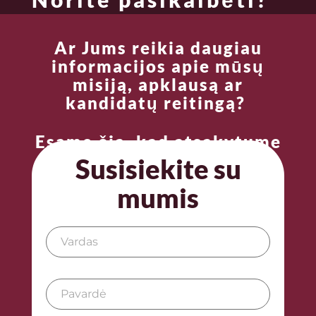
Ar Jums reikia daugiau
informacijos apie mūsų
misiją, apklausą ar
kandidatų reitingą?
Esame čia, kad atsakytume
į Jūsų klausimus.
Susisiekite su
mumis