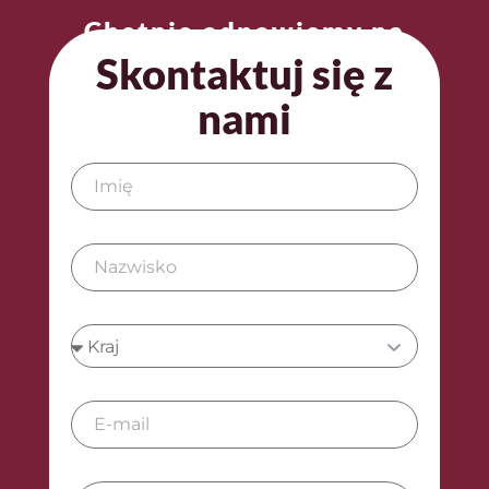
Chętnie odpowiemy na
Twoje pytania.
Skontaktuj się z
nami