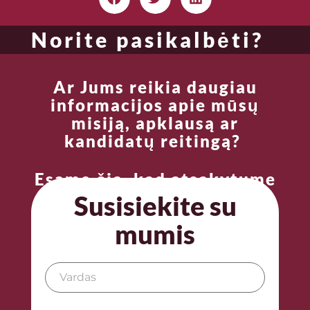
Norite pasikalbėti?
Ar Jums reikia daugiau
informacijos apie mūsų
misiją, apklausą ar
kandidatų reitingą?
Esame čia, kad atsakytume
į Jūsų klausimus.
Susisiekite su
mumis