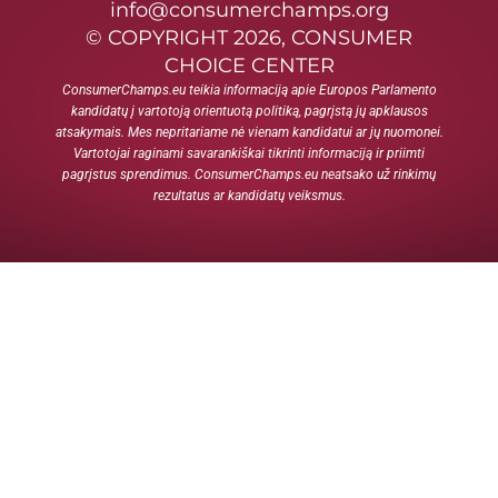
info@consumerchamps.org
© COPYRIGHT 2026, CONSUMER
CHOICE CENTER
ConsumerChamps.eu teikia informaciją apie Europos Parlamento
kandidatų į vartotoją orientuotą politiką, pagrįstą jų apklausos
atsakymais. Mes nepritariame nė vienam kandidatui ar jų nuomonei.
Vartotojai raginami savarankiškai tikrinti informaciją ir priimti
pagrįstus sprendimus. ConsumerChamps.eu neatsako už rinkimų
rezultatus ar kandidatų veiksmus.