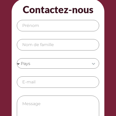
répondre à vos questions.
Contactez-nous