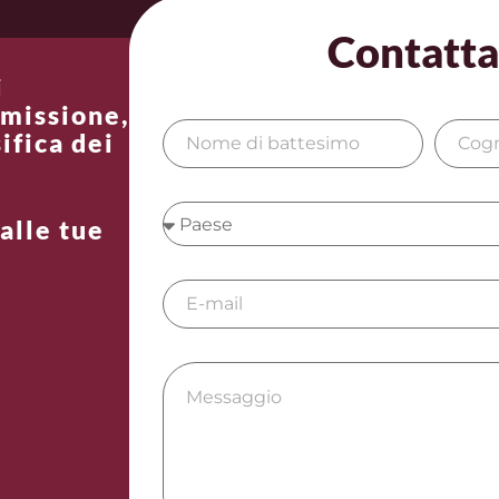
Contatta
i
 missione,
ifica dei
alle tue