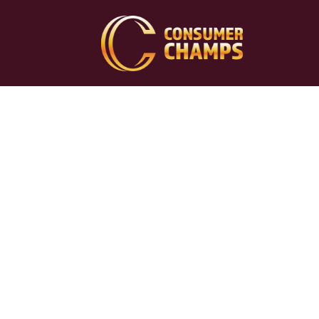
Sei curioso di sapere qual è la 
Ti stai chiedendo come i tuoi 
Il Consumer Choice Center vi 
campioni dei consumatori tr
candidati del vostro Paese, di v