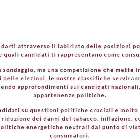
iutarvi a fare la vostra scelta il giorno delle el
rti attraverso il labirinto delle posizioni po
e quali candidati ti rappresentano come cons
sondaggio, ma una competizione che mette in lu
 delle elezioni, le nostre classifiche servirann
endo approfondimenti sui candidati nazionali, 
appartenenze politiche.
ndidati su questioni politiche cruciali e molt
 riduzione dei danni del tabacco, inflazione, co
politiche energetiche neutrali dal punto di vis
consumatori.