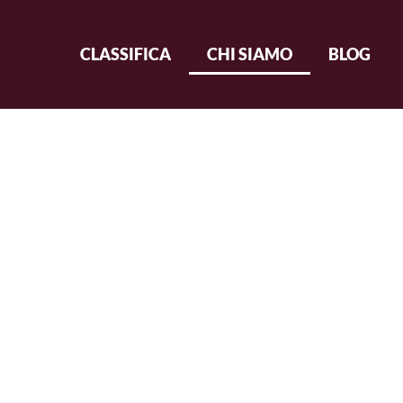
CLASSIFICA
CHI SIAMO
BLOG
Chi siamo
posizione dei tuoi candidati politici su question
scelte dei consumatori?
candidati al Parlamento europeo affrontano tem
digitale o l'inflazione?
invita ad addentrarvi nel cuore della nostra 
a i politici dell'Unione europea. Questo sito 
edere quali sono le loro opinioni sulle questi