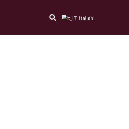
Italian
i fondamentali per i diritti e le
i come il commercio, la libertà
nuova campagna: la ricerca dei
web vi permette di trovare i
oni più urgenti per i consumatori